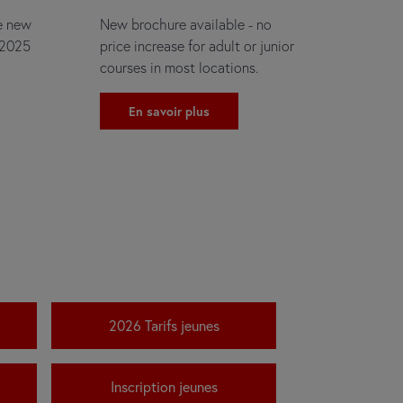
ve new
New brochure available - no
 2025
price increase for adult or junior
courses in most locations.
En savoir plus
2026 Tarifs jeunes
Inscription jeunes