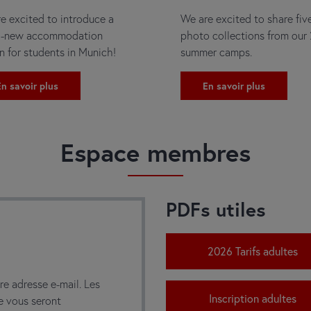
e excited to introduce a
We are excited to share fi
d-new accommodation
photo collections from our
n for students in Munich!
summer camps.
n savoir plus
En savoir plus
Espace membres
PDFs utiles
2026 Tarifs adultes
tre adresse e-mail. Les
Inscription adultes
se vous seront