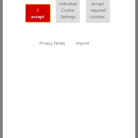
Individual
accept
информацию о did deutsch-institut: о новых курсах,
I
Cookie
required
интересных экскурсиях или приближающихся событиях.
accept
Settings
cookies.
Вы также можете бесплатно подписаться на нашу рассылку
и получать специальные предложения!
Privacy Notes
Imprint
Подписаться на
рассылку
Все поля, отмеченные *, обязательны.
Имя
Фамилия