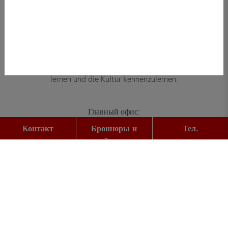
Bei did deutsch-institut haben
Erwachsene, Kinder und Jugendliche die
Möglichkeit, die deutsche Sprache zu
lernen und die Kultur kennenzulernen.
Главный офис:
Gutleutstr. 32
Контакт
Брошюры и
Тел.
60329
Frankfurt am Main
прайс-листы
Тел.:
+49 (0) 69 2400 456 0
Факс:
+49 (0) 69 2400 456 6
E-Mail: