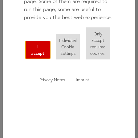
page. Some of them are required to
run this page, some are useful to
Используйте летние каникулы, чтобы выучить новый язык
provide you the best web experience.
или укрепить знания немецкого дома. Уроки для детей
проходят в маленьких группах, чтобы можно было быстро
прогрессировать независимо от того, где находятся ученики.
Only
Individual
accept
Наши ученики любят курсы немецкого в did!
I
Cookie
required
accept
Settings
cookies.
Privacy Notes
Imprint
STM Super Star
Школа немецкого
с призами