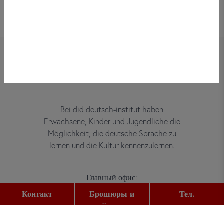
Bei did deutsch-institut haben
Erwachsene, Kinder und Jugendliche die
Möglichkeit, die deutsche Sprache zu
lernen und die Kultur kennenzulernen.
Главный офис:
Gutleutstr. 32
Контакт
Брошюры и
Тел.
60329
Frankfurt am Main
прайс-листы
Тел.: