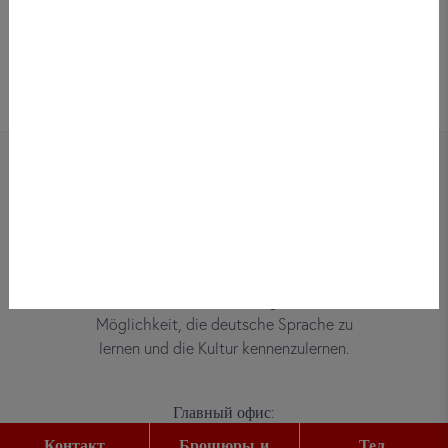
Bei did deutsch-institut haben
Erwachsene, Kinder und Jugendliche die
Möglichkeit, die deutsche Sprache zu
lernen und die Kultur kennenzulernen.
Главный офис:
Gutleutstr. 32
Контакт
Брошюры и
Тел.