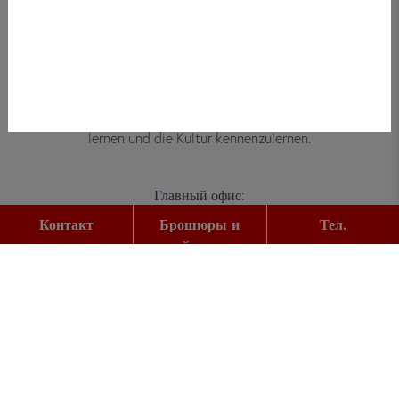
Bei did deutsch-institut haben
Erwachsene, Kinder und Jugendliche die
Möglichkeit, die deutsche Sprache zu
lernen und die Kultur kennenzulernen.
Главный офис:
Gutleutstr. 32
Контакт
Брошюры и
Тел.
60329
Frankfurt am Main
прайс-листы
Тел.:
+49 (0) 69 2400 456 0
Факс:
+49 (0) 69 2400 456 6
E-Mail: