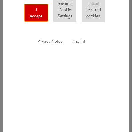
Individual
accept
информацию о did deutsch-institut: о новых курсах,
I
Cookie
required
интересных экскурсиях или приближающихся событиях.
accept
Settings
cookies.
Вы также можете бесплатно подписаться на нашу рассылку
и получать специальные предложения!
Privacy Notes
Imprint
Подписаться на
рассылку
Все поля, отмеченные *, обязательны.
Имя
Фамилия