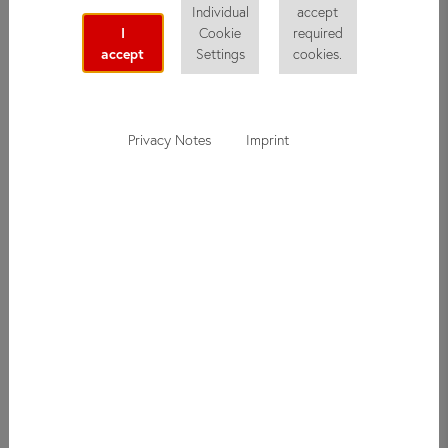
Individual
accept
информацию о did deutsch-institut: о новых курсах,
I
Cookie
required
интересных экскурсиях или приближающихся событиях.
accept
Settings
cookies.
Вы также можете бесплатно подписаться на нашу рассылку
и получать специальные предложения!
Privacy Notes
Imprint
Подписаться на
рассылку
Все поля, отмеченные *, обязательны.
Имя
Фамилия