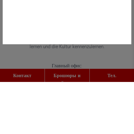
Bei did deutsch-institut haben
Erwachsene, Kinder und Jugendliche die
Möglichkeit, die deutsche Sprache zu
lernen und die Kultur kennenzulernen.
Главный офис:
Gutleutstr. 32
Контакт
Брошюры и
Тел.
60329
Frankfurt am Main
прайс-листы
Тел.:
+49 (0) 69 2400 456 0
Факс:
+49 (0) 69 2400 456 6
E-Mail: