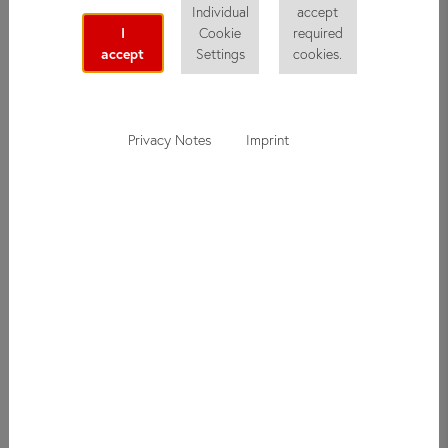
Individual
accept
информацию о did deutsch-institut: о новых курсах,
I
Cookie
required
интересных экскурсиях или приближающихся событиях.
accept
Settings
cookies.
Вы также можете бесплатно подписаться на нашу рассылку
и получать специальные предложения!
Privacy Notes
Imprint
Подписаться на
рассылку
Все поля, отмеченные *, обязательны.
Имя
Фамилия