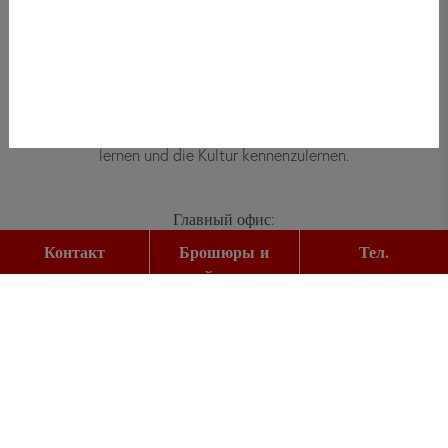
Bei did deutsch-institut haben
Erwachsene, Kinder und Jugendliche die
Möglichkeit, die deutsche Sprache zu
lernen und die Kultur kennenzulernen.
Главный офис:
Gutleutstr. 32
Контакт
Брошюры и
Тел.
60329
Frankfurt am Main
прайс-листы
Тел.:
+49 (0) 69 2400 456 0
Факс:
+49 (0) 69 2400 456 6
E-Mail: