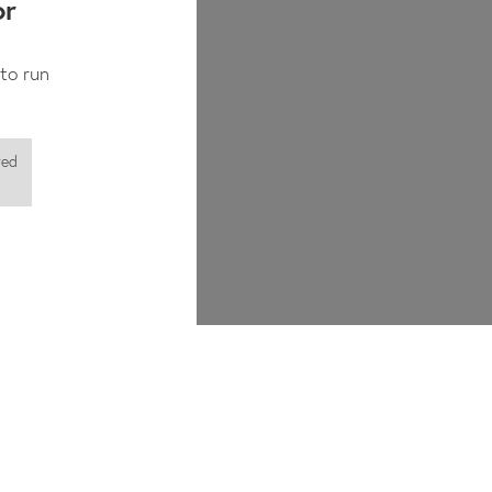
or
to run
red