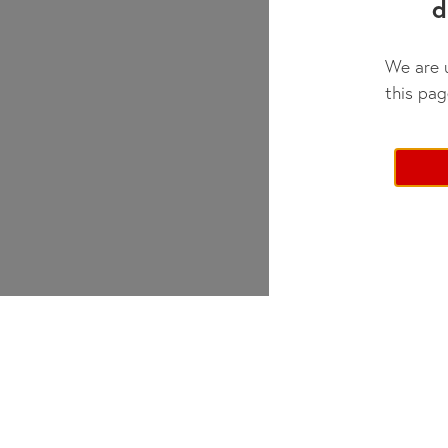
d
We are u
this pag