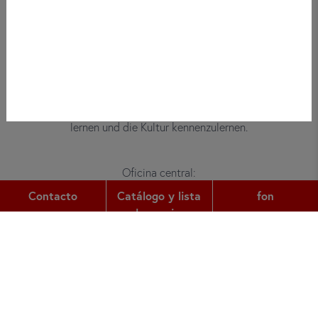
Bei did deutsch-institut haben
Erwachsene, Kinder und Jugendliche die
Möglichkeit, die deutsche Sprache zu
lernen und die Kultur kennenzulernen.
Oficina central:
Gutleutstr. 32
Contacto
Catálogo y lista
fon
60329
Frankfurt am Main
de precios
fon:
+49 (0) 69 2400 456 0
fax:
+49 (0) 69 2400 456 6