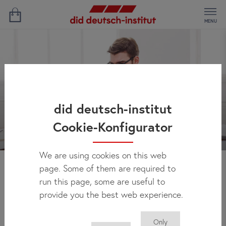
MENU
did deutsch-institut
Cookie-Konfigurator
We are using cookies on this web
page. Some of them are required to
Novedades
run this page, some are useful to
provide you the best web experience.
Only
Aquí encontrará regularmente todas las noticias sobre el did