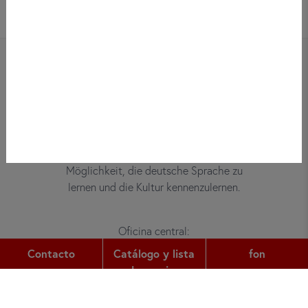
Bei did deutsch-institut haben
Erwachsene, Kinder und Jugendliche die
Möglichkeit, die deutsche Sprache zu
lernen und die Kultur kennenzulernen.
Oficina central:
Gutleutstr. 32
Contacto
Catálogo y lista
fon
60329
Frankfurt am Main
de precios
fon:
+49 (0) 69 2400 456 0