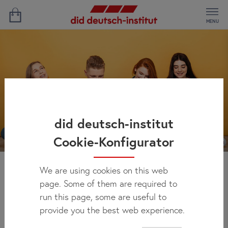
MENU
did deutsch-institut
Cookie-Konfigurator
We are using cookies on this web
Cursos de alemán de
page. Some of them are required to
run this page, some are useful to
verano para jóvenes
provide you the best web experience.