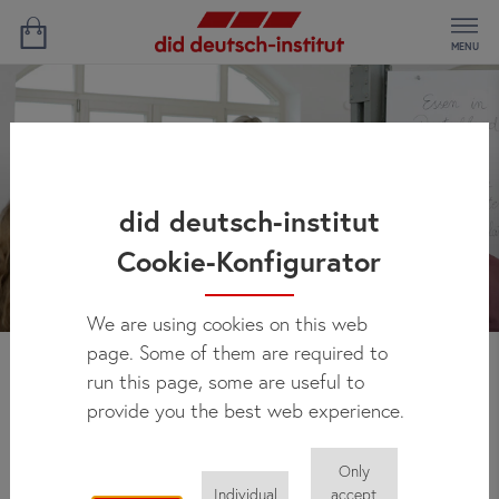
MENU
did deutsch-institut
Cookie-Konfigurator
We are using cookies on this web
page. Some of them are required to
run this page, some are useful to
Preparación y realización
provide you the best web experience.
de exámenes
Only
Individual
accept