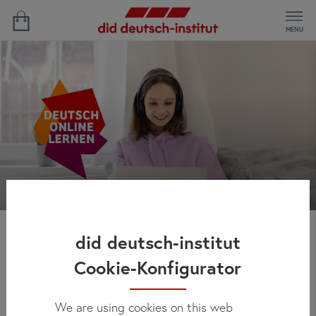
MENU
did deutsch-institut
Deutsch Online für junge
Cookie-Konfigurator
Lerner
We are using cookies on this web