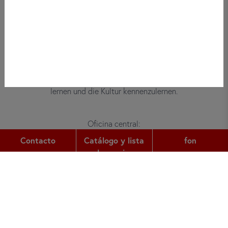
Bei did deutsch-institut haben
Erwachsene, Kinder und Jugendliche die
Möglichkeit, die deutsche Sprache zu
lernen und die Kultur kennenzulernen.
Oficina central:
Gutleutstr. 32
Contacto
Catálogo y lista
fon
60329
Frankfurt am Main
de precios
fon:
+49 (0) 69 2400 456 0
fax:
+49 (0) 69 2400 456 6