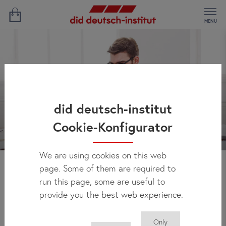
MENU
did deutsch-institut
Cookie-Konfigurator
We are using cookies on this web
page. Some of them are required to
Novedades
run this page, some are useful to
provide you the best web experience.
Only
Aquí encontrará regularmente todas las noticias sobre el did