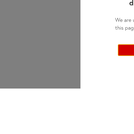
d
We are u
this pag