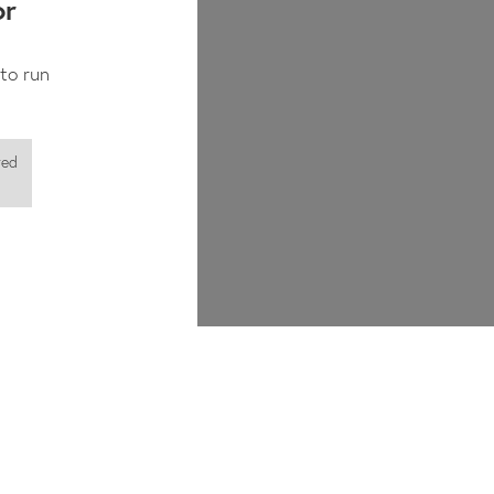
or
to run
red