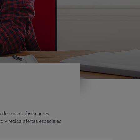
s de cursos, fascinantes
to y reciba ofertas especiales