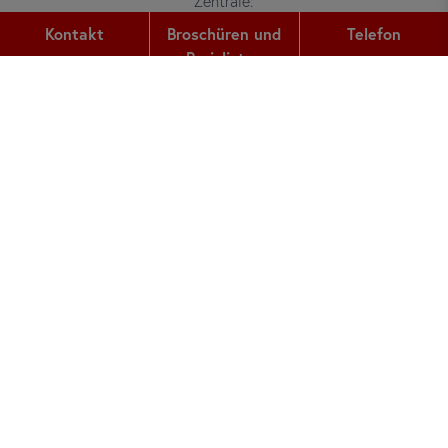
Zentrale:
Gutleutstr. 32
Kontakt
Broschüren und
Telefon
60329
Frankfurt am Main
Preislisten
Telefon:
+49 (0) 69 2400 456 0
Fax:
+49 (0) 69 2400 456 6
E-Mail:
office@did.de
Preiskalkulator
Deutschkurse Erwachsene
Deutschkurse Jugendliche
Über did deutsch-institut
Super Star School Germany