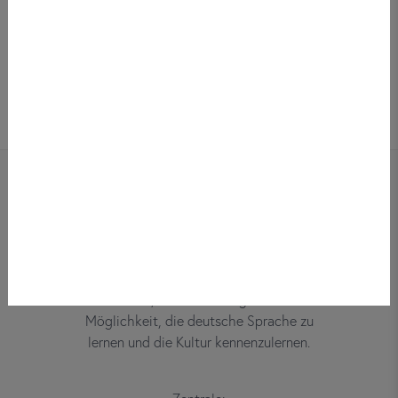
Bei did deutsch-institut haben
Erwachsene, Kinder und Jugendliche die
Möglichkeit, die deutsche Sprache zu
lernen und die Kultur kennenzulernen.