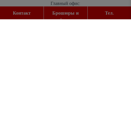
Главный офис:
Gutleutstr. 32
Контакт
Брошюры и
Тел.
60329
Frankfurt am Main
прайс-листы
Тел.:
+49 (0) 69 2400 456 0
Факс:
+49 (0) 69 2400 456 6
E-Mail:
office@did.de
Quotation Tool
Курсы немецкого для взрослых
Курсы для детей
О did deutsch-institut
Super Star German School