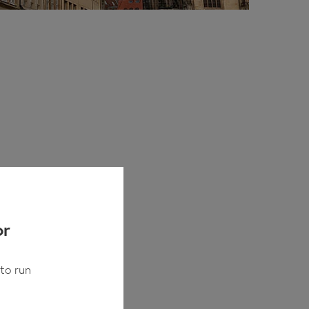
or
to run