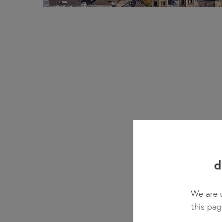
d
We are u
this pag