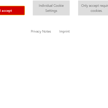
Individual Cookie
Only accept requi
I accept
Settings
cookies.
Privacy Notes
Imprint
nd
Quotation Tool
u
Курсы немецкого для взрослых