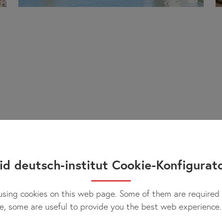
id deutsch-institut Cookie-Konfigurat
sing cookies on this web page. Some of them are required 
e, some are useful to provide you the best web experience.