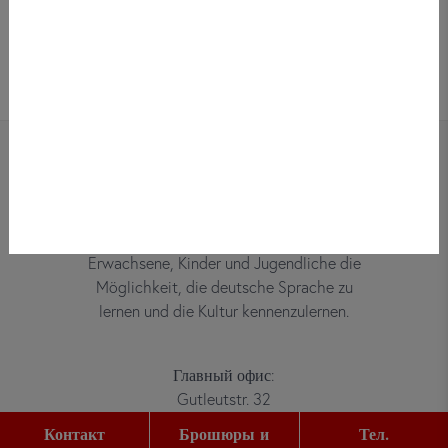
Bei did deutsch-institut haben
Erwachsene, Kinder und Jugendliche die
Möglichkeit, die deutsche Sprache zu
lernen und die Kultur kennenzulernen.
Главный офис:
Gutleutstr. 32
60329
Frankfurt am Main
Контакт
Брошюры и
Тел.