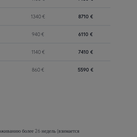
1340
€
8710
€
940
€
6110
€
1140
€
7410
€
860
€
5590
€
роживанию более 26 недель (взимается