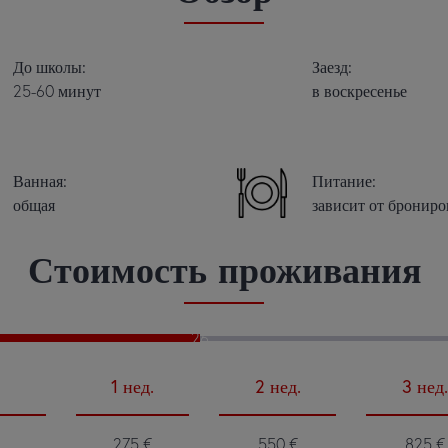
До школы:
Заезд:
25-60 минут
в воскресенье
Ванная:
Питание:
общая
зависит от брониро
Стоимость проживания
26
1
нед.
2
нед.
3
нед.
275
€
550
€
825
€