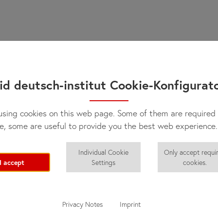
. Чтобы добраться до школы, обычно нужно воспользоваться об
т Вас сопровождать. Обычно время в пути составляет 25-60 мину
ными.
ужин).
id deutsch-institut Cookie-Konfigurat
льзоваться кухней.
sing cookies on this web page. Some of them are required 
e, some are useful to provide you the best web experience.
Individual Cookie
Only accept requi
I accept
Settings
cookies.
классической гостевой семьей.
ставляет желать лучшего, обратитесь к нашим сотрудникам в шк
Privacy Notes
Imprint