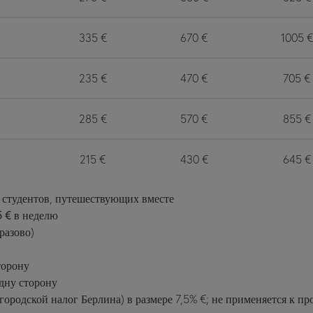
335
€
670
€
1005
€
235
€
470
€
705
€
285
€
570
€
855
€
215
€
430
€
645
€
х студентов, путешествующих вместе
5 €
в неделю
разово)
торону
дну сторону
ородской налог Берлина) в размере 7,5% €; не применяется к п