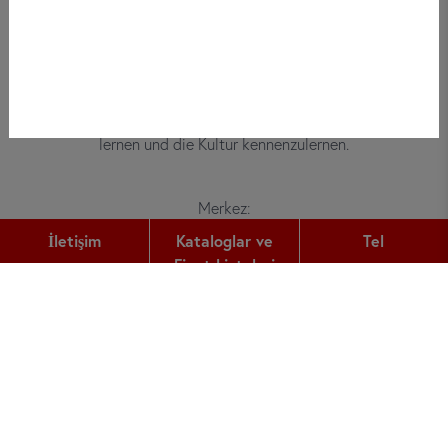
Bei did deutsch-institut haben
Erwachsene, Kinder und Jugendliche die
Möglichkeit, die deutsche Sprache zu
lernen und die Kultur kennenzulernen.
Merkez:
Gutleutstr. 32
İletişim
Kataloglar ve
Tel
60329
Frankfurt am Main
Fiyat Listeleri
Tel:
+49 (0) 69 2400 456 0
Fax:
+49 (0) 69 2400 456 6
E-Mail:
office@did.de