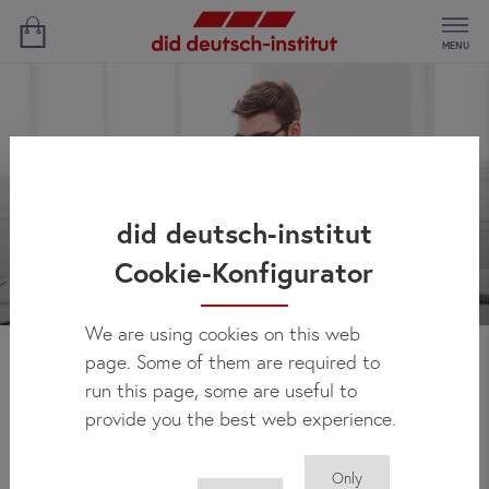
MENU
did deutsch-institut
Cookie-Konfigurator
We are using cookies on this web
page. Some of them are required to
Haberler
run this page, some are useful to
provide you the best web experience.
Only
Buradan did deutsch-institut’taki gelişmeleri; yeni kurs