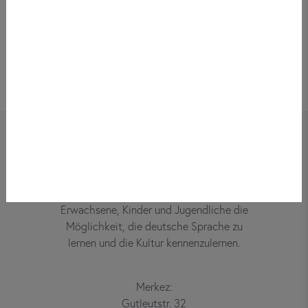
Bei did deutsch-institut haben
Erwachsene, Kinder und Jugendliche die
Möglichkeit, die deutsche Sprache zu
lernen und die Kultur kennenzulernen.
Merkez:
Gutleutstr. 32