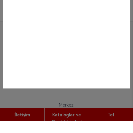
Bei did deutsch-institut haben
Erwachsene, Kinder und Jugendliche die
Möglichkeit, die deutsche Sprache zu
lernen und die Kultur kennenzulernen.
Merkez:
Gutleutstr. 32
İletişim
Kataloglar ve
Tel
60329
Frankfurt am Main
Fiyat Listeleri
Tel: