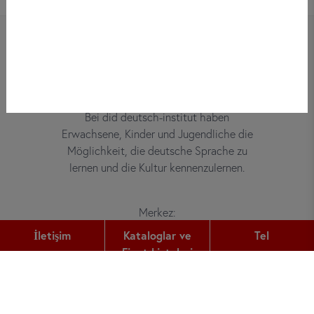
Bei did deutsch-institut haben
Erwachsene, Kinder und Jugendliche die
Möglichkeit, die deutsche Sprache zu
lernen und die Kultur kennenzulernen.
Merkez:
Gutleutstr. 32
İletişim
Kataloglar ve
Tel
60329
Frankfurt am Main
Fiyat Listeleri
Tel:
+49 (0) 69 2400 456 0