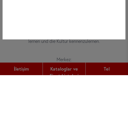
Bei did deutsch-institut haben
Erwachsene, Kinder und Jugendliche die
Möglichkeit, die deutsche Sprache zu
lernen und die Kultur kennenzulernen.
Merkez:
Gutleutstr. 32
İletişim
Kataloglar ve
Tel
60329
Frankfurt am Main
Fiyat Listeleri
Tel:
+49 (0) 69 2400 456 0
Fax:
+49 (0) 69 2400 456 6
E-Mail:
office@did.de