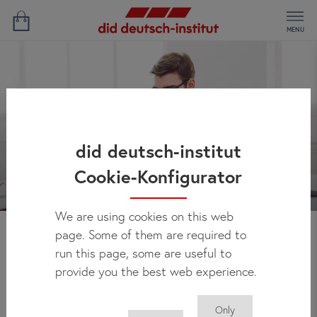
MENU
did deutsch-institut
Cookie-Konfigurator
We are using cookies on this web
page. Some of them are required to
Haberler
run this page, some are useful to
provide you the best web experience.
Only
Buradan did deutsch-institut’taki gelişmeleri; yeni kurs