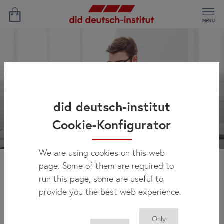
MENU
did deutsch-institut
Cookie-Konfigurator
We are using cookies on this web
page. Some of them are required to
Haberler
run this page, some are useful to
provide you the best web experience.
Only
Buradan did deutsch-institut’taki gelişmeleri; yeni kurs