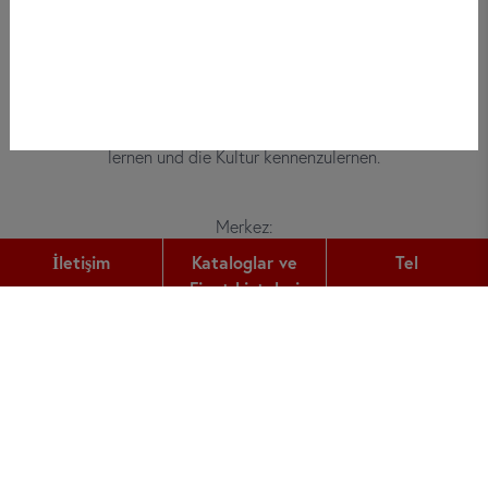
Bei did deutsch-institut haben
Erwachsene, Kinder und Jugendliche die
Möglichkeit, die deutsche Sprache zu
lernen und die Kultur kennenzulernen.
Merkez:
Gutleutstr. 32
İletişim
Kataloglar ve
Tel
60329
Frankfurt am Main
Fiyat Listeleri
Tel:
+49 (0) 69 2400 456 0
Fax:
+49 (0) 69 2400 456 6
E-Mail:
office@did.de