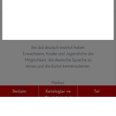
Bei did deutsch-institut haben
Erwachsene, Kinder und Jugendliche die
Möglichkeit, die deutsche Sprache zu
lernen und die Kultur kennenzulernen.
Merkez:
Gutleutstr. 32
İletişim
Kataloglar ve
Tel
60329
Frankfurt am Main
Fiyat Listeleri
Tel:
+49 (0) 69 2400 456 0