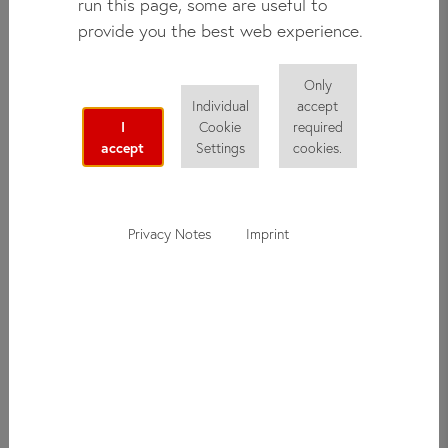
run this page, some are useful to
basittir. Bu
kayıt formuna
acente bilgilerinizi girin. Hızlı bir
provide you the best web experience.
doğrulamanın ardından erişim sağlayabilecek ve gerek web
portalımız gerekse uluslararası satış ekibimizden detaylı bilgi
Only
alabileceksiniz.
Individual
accept
I
Cookie
required
accept
Settings
cookies.
News
Privacy Notes
Imprint
Get the latest news and subscribe to our regular newsletter
using the following link:
Newsletter Agents
1-Week Summer Camps
05/14/2025
Agents News