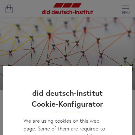
MENU
did deutsch-institut
Cookie-Konfigurator
Acente Bölgesi
We are using cookies on this web
page. Some of them are required to
Bizimle iş birliği yapmak karmaşık olmadığı gibi oldukça da