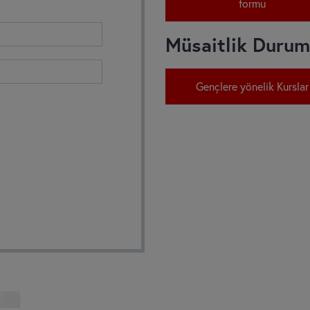
formu
Müsaitlik Duru
Gençlere yönelik Kurslar