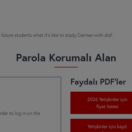
future students what it’s like to study German with did!
Parola Korumalı Alan
Faydalı PDF’ler
2026 Yetişkinler için
fiyat listesi
der to log in on the
Yetişkinler için kayıt