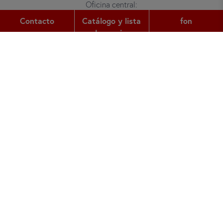
Oficina central:
Gutleutstr. 32
Contacto
Catálogo y lista
fon
60329
Frankfurt am Main
de precios
fon:
+49 (0) 69 2400 456 0
fax:
+49 (0) 69 2400 456 6
e-mail:
office@did.de
Quotation Tool
Cursos de alemán para adultos
Cursos de alemán para jóvenes
Sobre nosotros
Super Star School Germany