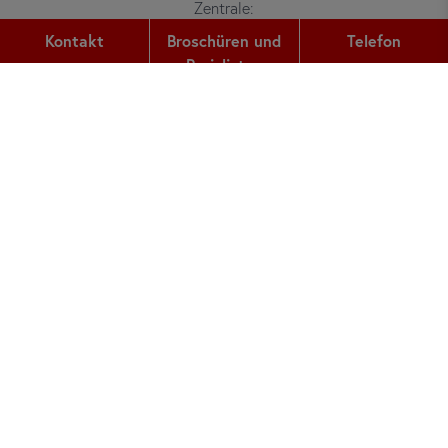
Zentrale:
Gutleutstr. 32
Kontakt
Broschüren und
Telefon
60329
Frankfurt am Main
Preislisten
Telefon:
+49 (0) 69 2400 456 0
Fax:
+49 (0) 69 2400 456 6
E-Mail:
office@did.de
Preiskalkulator
Deutschkurse Erwachsene
Deutschkurse Jugendliche
Über did deutsch-institut
Super Star School Germany