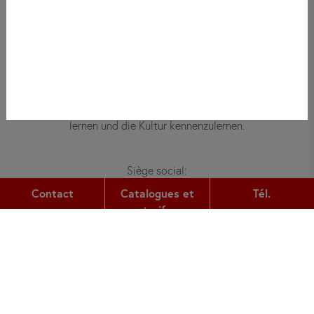
Bei did deutsch-institut haben
Erwachsene, Kinder und Jugendliche die
Möglichkeit, die deutsche Sprache zu
lernen und die Kultur kennenzulernen.
Siège social:
Gutleutstr. 32
Contact
Catalogues et
Tél.
60329
Frankfurt am Main
tarifs
Tél.:
+49 (0) 69 2400 456 0
Fax:
+49 (0) 69 2400 456 6