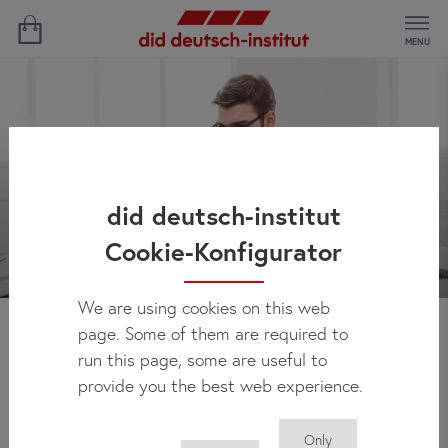
MENU
did deutsch-institut
Cookie-Konfigurator
We are using cookies on this web
page. Some of them are required to
Nouveautés
run this page, some are useful to
provide you the best web experience.
Only
Cette page vous informe régulièrement des nouveautés au