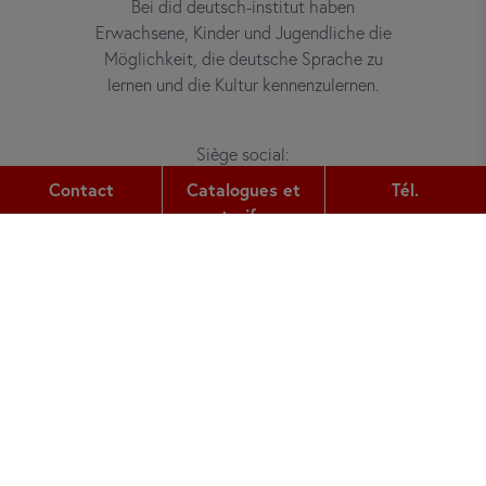
Bei did deutsch-institut haben
Erwachsene, Kinder und Jugendliche die
Möglichkeit, die deutsche Sprache zu
lernen und die Kultur kennenzulernen.
Siège social:
Gutleutstr. 32
Contact
Catalogues et
Tél.
60329
Frankfurt am Main
tarifs
Tél.:
+49 (0) 69 2400 456 0
Fax:
+49 (0) 69 2400 456 6
Courriel:
office@did.de
Quotation Tool