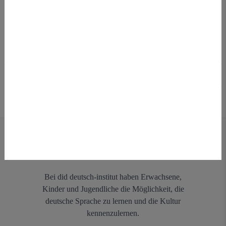
Quarto individual
Dormitório de estudantes
Albergue da juventude
Residência
Mês de viagem
Janeiro
Fevereiro
Março
Abril
Maio
Junho
Bei did deutsch-institut haben Erwachsene,
Julho
Kinder und Jugendliche die Möglichkeit, die
Agosto
deutsche Sprache zu lernen und die Kultur
Setembro
kennenzulernen.