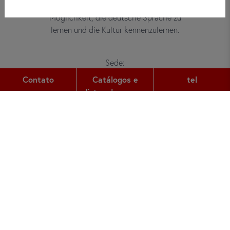
Erwachsene, Kinder und Jugendliche die
Möglichkeit, die deutsche Sprache zu
lernen und die Kultur kennenzulernen.
Sede:
Gutleutstr. 32
Contato
Catálogos e
tel
60329
Frankfurt am Main
listas de preços
tel:
+49 (0) 69 2400 456 0
fax:
+49 (0) 69 2400 456 6
e-mail:
office@did.de
Quotation Tool