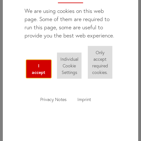
Faixa etária:
We are using cookies on this web
14 - 17 anos
page. Some of them are required to
run this page, some are useful to
Duração:
provide you the best web experience.
2 - 9 semanas
Only
Datas:
Individual
accept
21.06. - 22.08.2026
I
Cookie
required
accept
Settings
cookies.
Curso de alemão:
20 ou 24 lições
Privacy Notes
Imprint
Níveis:
A1 - C1
Programação de tempo livre:
entradas incluídas