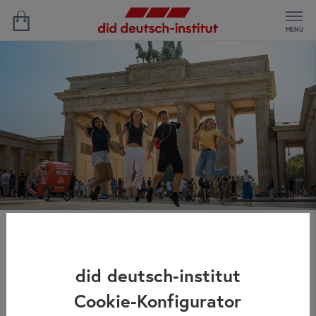
MENU
Visão geral
did deutsch-institut
Cookie-Konfigurator