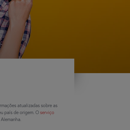
ormações atualizadas sobre as
eu país de origem. O
serviço
à Alemanha.