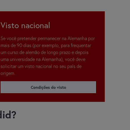
Visto nacional
Se você pretender permanecer na Alemanha por
mais de 90 dias (por exemplo, para frequentar
um curso de alemão de longo prazo e depois
uma universidade na Alemanha), você deve
solicitar um visto nacional no seu país de
origem.
Condições do visto
did?