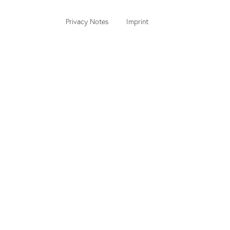
Privacy Notes
Imprint
nd
Quotation Tool
u
Cursos de alemão para adultos
Cursos de alemão para crianças e adolescentes
Sobre did deutsch-institut
I
Escola de Alemão Super Star