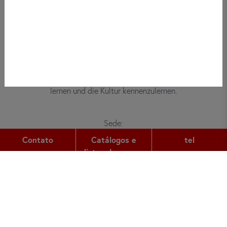
Bei did deutsch-institut haben
Erwachsene, Kinder und Jugendliche die
Möglichkeit, die deutsche Sprache zu
lernen und die Kultur kennenzulernen.
Sede:
Gutleutstr. 32
Contato
Catálogos e
tel
60329
Frankfurt am Main
listas de preços
tel:
+49 (0) 69 2400 456 0
fax:
+49 (0) 69 2400 456 6