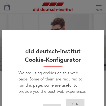
MENU
did deutsch-institut
Cookie-Konfigurator
We are using cookies on this web
page. Some of them are required to
Novidades
run this page, some are useful to
provide you the best web experience.
Only
Você pode encontrar regularmente aqui todas as novidades