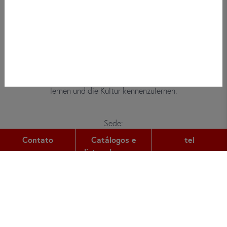
Bei did deutsch-institut haben
Erwachsene, Kinder und Jugendliche die
Möglichkeit, die deutsche Sprache zu
lernen und die Kultur kennenzulernen.
Sede:
Gutleutstr. 32
Contato
Catálogos e
tel
60329
Frankfurt am Main
listas de preços
tel:
+49 (0) 69 2400 456 0
fax:
+49 (0) 69 2400 456 6