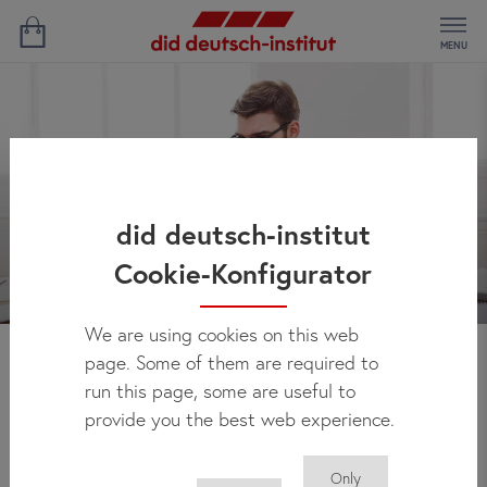
MENU
did deutsch-institut
Cookie-Konfigurator
We are using cookies on this web
page. Some of them are required to
Novidades
run this page, some are useful to
provide you the best web experience.
Only
Você pode encontrar regularmente aqui todas as novidades