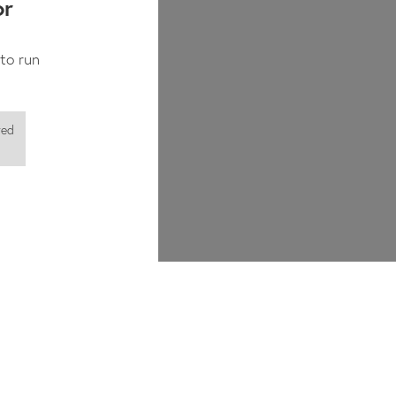
or
to run
red