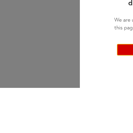
d
We are u
this pag