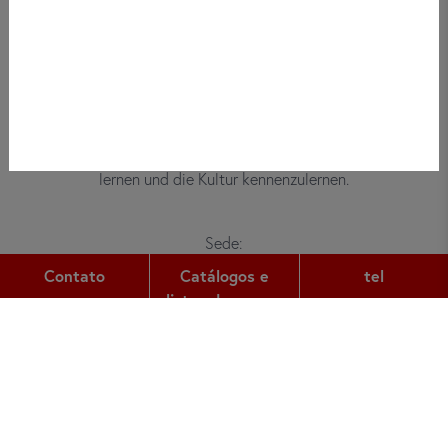
Bei did deutsch-institut haben
Erwachsene, Kinder und Jugendliche die
Möglichkeit, die deutsche Sprache zu
lernen und die Kultur kennenzulernen.
Sede:
Gutleutstr. 32
Contato
Catálogos e
tel
60329
Frankfurt am Main
listas de preços
tel:
+49 (0) 69 2400 456 0
fax:
+49 (0) 69 2400 456 6