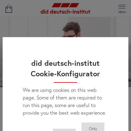
MENU
did deutsch-institut
Cookie-Konfigurator
We are using cookies on this web
page. Some of them are required to
Novidades
run this page, some are useful to
provide you the best web experience.
Only
Você pode encontrar regularmente aqui todas as novidades