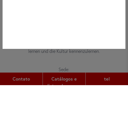
Bei did deutsch-institut haben
Erwachsene, Kinder und Jugendliche die
Möglichkeit, die deutsche Sprache zu
lernen und die Kultur kennenzulernen.
Sede:
Gutleutstr. 32
Contato
Catálogos e
tel
60329
Frankfurt am Main
listas de preços
tel:
+49 (0) 69 2400 456 0
fax:
+49 (0) 69 2400 456 6