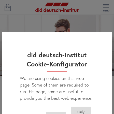
MENU
did deutsch-institut
Cookie-Konfigurator
We are using cookies on this web
page. Some of them are required to
Novidades
run this page, some are useful to
provide you the best web experience.
Only
Você pode encontrar regularmente aqui todas as novidades