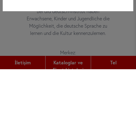
Bei did deutsch-institut haben
Erwachsene, Kinder und Jugendliche die
Möglichkeit, die deutsche Sprache zu
lernen und die Kultur kennenzulernen.
Merkez:
Gutleutstr. 32
İletişim
Kataloglar ve
Tel
60329
Frankfurt am Main
Fiyat Listeleri
Tel:
+49 (0) 69 2400 456 0
Fax:
+49 (0) 69 2400 456 6
E-Mail:
office@did.de