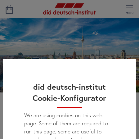
MENU
did deutsch-institut
Cookie-Konfigurator
Berlin’de Almanca Yaz
We are using cookies on this web
Okulları
page. Some of them are required to
run this page, some are useful to