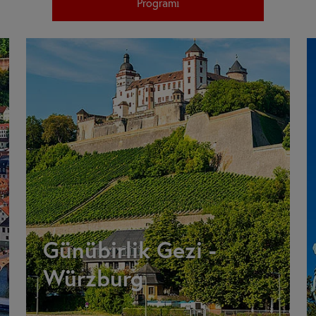
Programı
Günübirlik Gezi -
Würzburg