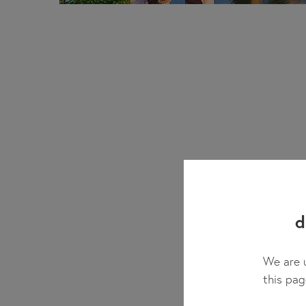
d
We are u
this pag