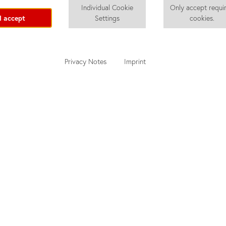
Individual Cookie
Only accept requi
I accept
Settings
cookies.
Privacy Notes
Imprint
B
nd
Preiskalkulator
u
Yetişkinler için Almanca Kursları