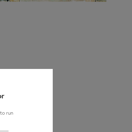
or
to run