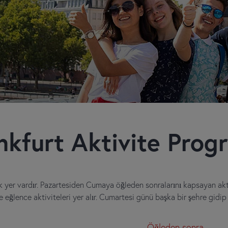
nkfurt Aktivite Prog
 yer vardır. Pazartesiden Cumaya öğleden sonralarını kapsayan akt
ve eğlence aktiviteleri yer alır. Cumartesi günü başka bir şehre gidi
Öğleden sonra