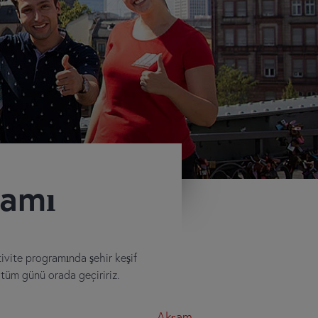
ramı
ivite programında şehir keşif
p tüm günü orada geçiririz.
Akşam