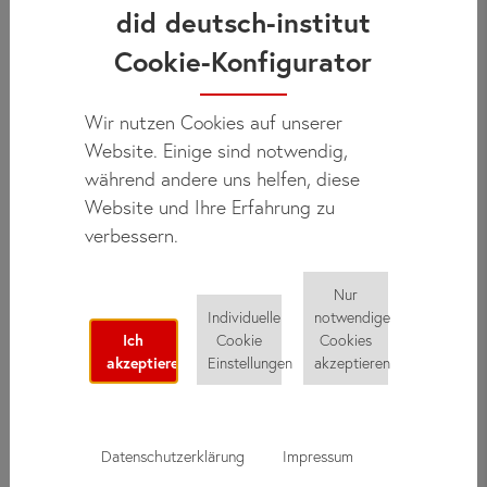
did deutsch-institut
Beratung anbieten zu können – und das nicht erst während
Ihres Deutschkurses. Über unsere Hotline, das Webportal und
Cookie-Konfigurator
per E-Mail erreichen Sie unser internationales Serviceteam,
das kompetent und schnell alle Fragen zu Kursangeboten und
Wir nutzen Cookies auf unserer
Leistungen beantwortet.
Website. Einige sind notwendig,
während andere uns helfen, diese
Website und Ihre Erfahrung zu
verbessern.
Nur
Individuelle
notwendige
Ich
Cookie
Cookies
akzeptiere
Einstellungen
akzeptieren
Datenschutzerklärung
Impressum