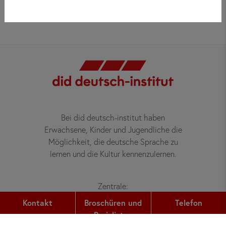
Bei did deutsch-institut haben
Erwachsene, Kinder und Jugendliche die
Möglichkeit, die deutsche Sprache zu
lernen und die Kultur kennenzulernen.
Zentrale:
Gutleutstr. 32
Kontakt
Broschüren und
Telefon
60329
Frankfurt am Main
Preislisten