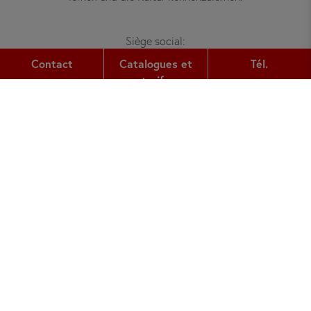
Siège social:
Gutleutstr. 32
Contact
Catalogues et
Tél.
60329
Frankfurt am Main
tarifs
Tél.:
+49 (0) 69 2400 456 0
Fax:
+49 (0) 69 2400 456 6
Courriel:
office@did.de
Quotation Tool
Cours d´allemand pour adultes
Cours d´allemand pour jeunes