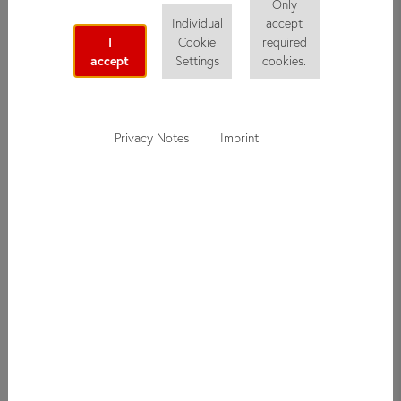
Only
14 à 17 ans
Individual
accept
I
Cookie
required
accept
Settings
cookies.
Distance de l’école:
25 - 60 minutes
Privacy Notes
Imprint
Arrivée:
le dimanche en journée
Départ:
le samedi matin
Type de chambre:
chambre multiple
Salle de bains:
partagée