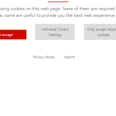
a limpas.
sing cookies on this web page. Some of them are required 
o está incluída.
e, some are useful to provide you the best web experience.
ar (aproximadamente
1 €
) disponíveis no prédio.
do mediante pagamento de taxa (
50 €
por limpeza).
Individual Cookie
Only accept requi
 senhorio.
I accept
Settings
cookies.
ão e eliminação do lixo!
ência do did!
ar, nem chaleira nem alimentos ou bebidas (por exemplo, café, chá
Privacy Notes
Imprint