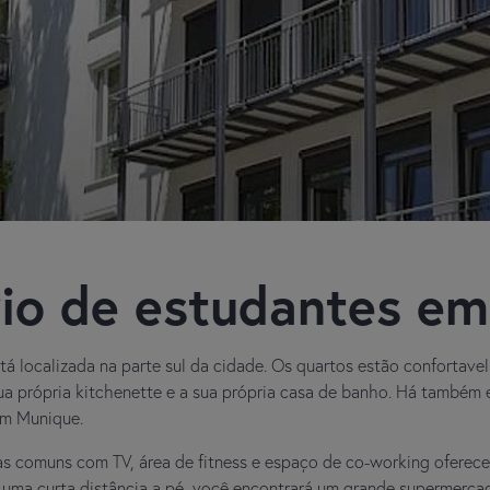
io de estudantes e
stá localizada na parte sul da cidade. Os quartos estão confortav
sua própria kitchenette e a sua própria casa de banho. Há també
 em Munique.
as comuns com TV, área de fitness e espaço de co-working oferec
 uma curta distância a pé, você encontrará um grande supermerc