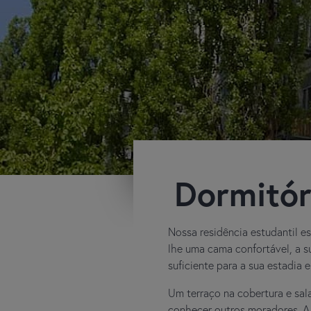
Dormitór
Nossa residência estudantil e
lhe uma cama confortável, a 
suficiente para a sua estadia
Um terraço na cobertura e sal
conhecer outros moradores. A