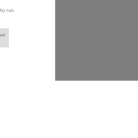
to run
red
).