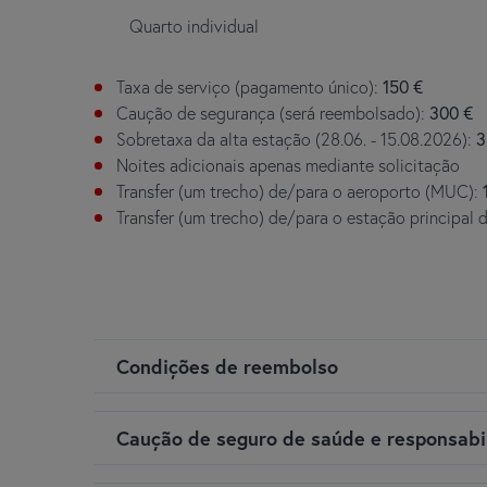
Quarto individual
Taxa de serviço (pagamento único):
150 €
Caução de segurança (será reembolsado):
300 €
Sobretaxa da alta estação (28.06. - 15.08.2026):
3
Noites adicionais apenas mediante solicitação
Transfer (um trecho) de/para o aeroporto (MUC):
Transfer (um trecho) de/para o estação principal 
Condições de reembolso
Observe que um reembolso sem custo ou modificaçõe
Caução de seguro de saúde e responsabi
devida. Depois da chegada, é possível um reembols
excluídas. É possível estender a duração da estadi