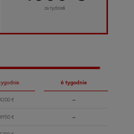
za tydzień
6
tygodnie
6
tygodnie
4200
€
--
4950
€
--