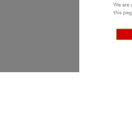
We are u
this pag
Bei did deutsch-institut haben Erwachsene, Kinder u