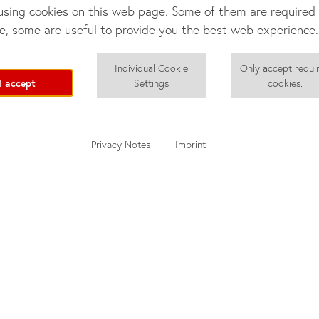
sing cookies on this web page. Some of them are required 
e, some are useful to provide you the best web experience.
Individual Cookie
Only accept requi
I accept
Settings
cookies.
Privacy Notes
Imprint
nd
Quotation Tool