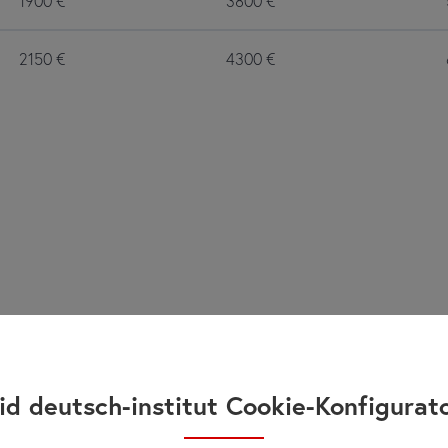
1900
€
3800
€
2150
€
4300
€
id deutsch-institut Cookie-Konfigurat