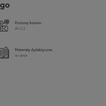
ego
Poziomy kursów:
A1–C2
Materiały dydaktyczne:
w cenie