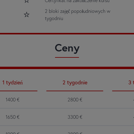
Certyfikat na zakończenie kursu
2 bloki zajęć popołudniowych w
tygodniu
Ceny
1
tydzień
2
tygodnie
3
1400
€
2800
€
1650
€
3300
€