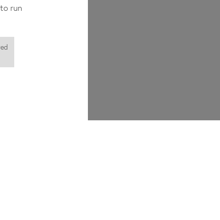
to run
red
Bądźmy w kontakcie!