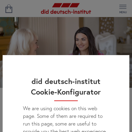
MENU
did deutsch-institut
Cookie-Konfigurator
Aile yanında konaklama
We are using cookies on this web
page. Some of them are required to
Almanya ’deki dil kursu süresince aile yanında konaklayarak
run this page, some are useful to
kendinizi evinizde hisseder ve tam bir Alman deneyimi
provide you the best web experience.