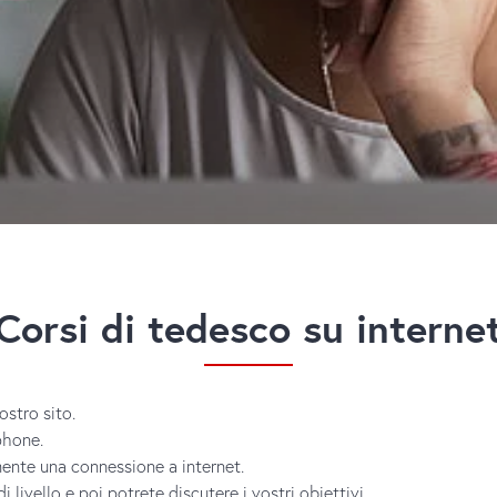
Corsi di tedesco su interne
ostro sito.
phone.
ente una connessione a internet.
i livello e poi potrete discutere i vostri obiettivi.