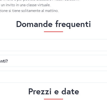
un invito in una classe virtuale.
zione si tiene solitamente al mattino.
Domande frequenti
one online
.
nti?
zione.
inimo 4 partecipanti per livello.
formazioni finali e l'invito a partecipare al corso.
scuole potrebbero essere accorpati.
Prezzi e date
generale)