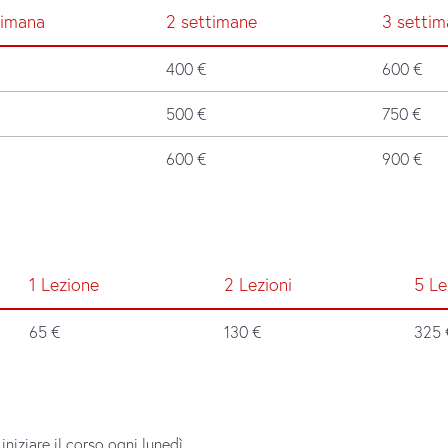
timana
2 settimane
3 setti
400 €
600 €
500 €
750 €
600 €
900 €
1 Lezione
2 Lezioni
5 Le
65 €
130 €
325 
niziare il corso ogni lunedì.