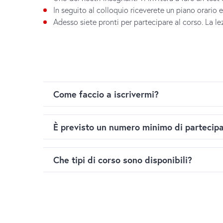
In seguito al colloquio riceverete un piano orario e 
Adesso siete pronti per partecipare al corso. La le
Come faccio a iscrivermi?
Potete iscrivervi tramite i nostri
moduli di iscrizi
È previsto un numero minimo di partecipa
Selezionate uno dei corsi descritti sopra.
Riceverete una fattura e una conferma di prenota
I nostri corsi online si svolgono solo se ci sono m
Che tipi di corso sono disponibili?
Una volta ricevuto il pagamento, vi invieremo le in
I corsi che al momento sono divisi tra le nostre 
Standard
,
Intensivo
e
Premium
(Corsi di tedesco 
Lezioni individuali