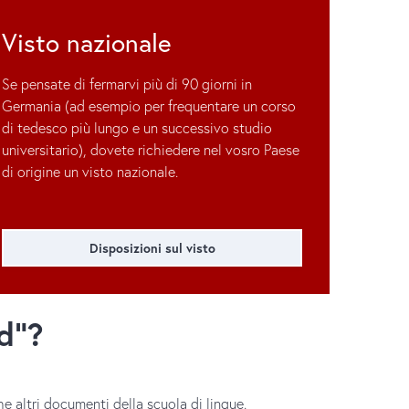
Visto nazionale
Se pensate di fermarvi più di 90 giorni in
Germania (ad esempio per frequentare un corso
di tedesco più lungo e un successivo studio
universitario), dovete richiedere nel vosro Paese
di origine un visto nazionale.
Disposizioni sul visto
id"?
 altri documenti della scuola di lingue.