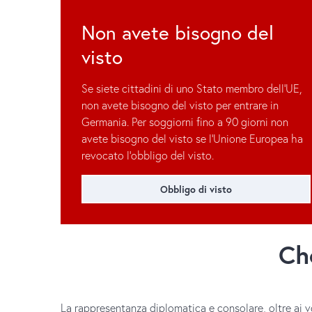
Non avete bisogno del
visto
Se siete cittadini di uno Stato membro dell'UE,
non avete bisogno del visto per entrare in
Germania. Per soggiorni fino a 90 giorni non
avete bisogno del visto se l’Unione Europea ha
revocato l’obbligo del visto.
Obbligo di visto
Che
La rappresentanza diplomatica e consolare, oltre ai v