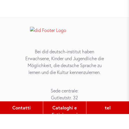
Bei did deutsch-institut haben
Erwachsene, Kinder und Jugendliche die
Möglichkeit, die deutsche Sprache zu
lernen und die Kultur kennenzulernen.
Sede centrale:
Gutleutstr. 32
60329
Frankfurt am Main
Contatti
Cataloghi e
tel
listini prezzi
tel:
+49 (0) 69 2400 456 0