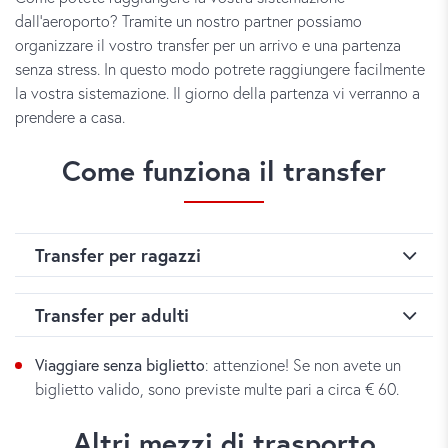
dall’aeroporto? Tramite un nostro partner possiamo
organizzare il vostro transfer per un arrivo e una partenza
senza stress. In questo modo potrete raggiungere facilmente
la vostra sistemazione. Il giorno della partenza vi verranno a
prendere a casa.
Come funziona il transfer
Transfer per ragazzi
Transfer per ragazzi
Transfer per adulti
I corsisti che partecipano ai nostri corsi per ragazzi, sono
Viaggiare senza biglietto
: attenzione! Se non avete un
Transfer per adulti
accolti da un collaboratore did, dalla famiglia ospitante o
biglietto valido, sono previste multe pari a circa € 60.
dall’autista della nostra azienda di transfer. La persona vi
In fase di prenotazione del vostro corso di tedesco,
aspetta dopo il ritiro bagagli o nella zona per i minorenni
Altri mezzi di trasporto
potete scegliere il tipo di transfer. Se non avete ancora gli