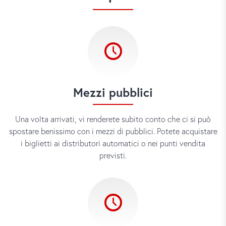
transfer che avete ricevuto. Se il volo o il treno è in
ritardo, chiamate subito il numero indicato. Ritardi
provocati dal corsista (ad esempio, non ha cercato subito
l’autista) possono determinare costi supplementari per i
tempi di attesa.
Mezzi pubblici
Una volta arrivati, vi renderete subito conto che ci si può
spostare benissimo con i mezzi di pubblici. Potete acquistare
i biglietti ai distributori automatici o nei punti vendita
previsti.